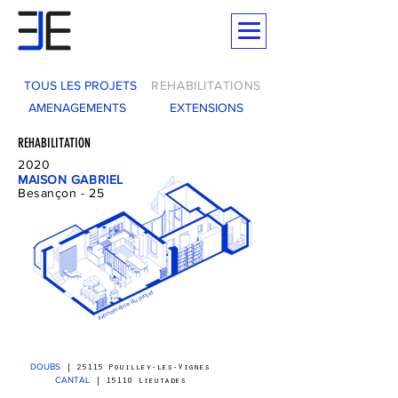
TOUS LES PROJETS
REHABILITATIONS
AMENAGEMENTS
EXTENSIONS
REHABILITATION
2020
MAISON GABRIEL
Besançon - 25
axonométrie du projet
DOUBS
| 25115 Pouilley-les-Vignes
CANTAL
| 15110 Lieutades